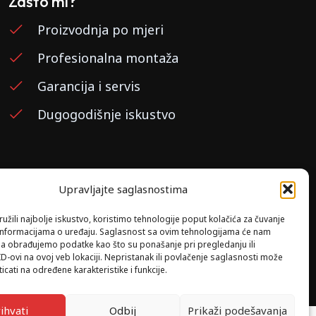
Zašto mi?
Proizvodnja po mjeri
Profesionalna montaža
Garancija i servis
Dugogodišnje iskustvo
Upravljajte saglasnostima
užili najbolje iskustvo, koristimo tehnologije poput kolačića za čuvanje
up informacijama o uređaju. Saglasnost sa ovim tehnologijama će nam
a obrađujemo podatke kao što su ponašanje pri pregledanju ili
ID-ovi na ovoj veb lokaciji. Nepristanak ili povlačenje saglasnosti može
icati na određene karakteristike i funkcije.
ihvati
Odbij
Prikaži podešavanja