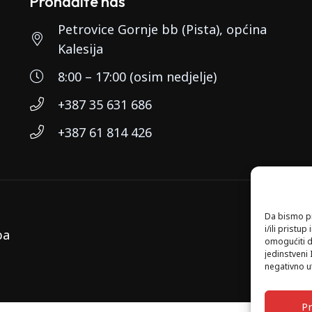
Pronađite nas
Petrovice Gornje bb (Pista), općina
Kalesija
8:00 – 17:00 (osim nedjelje)
+387 35 631 686
+387 61 814 426
Da bismo pr
i/ili prist
ba
omogućiti d
jedinstveni 
negativno ut
Pr