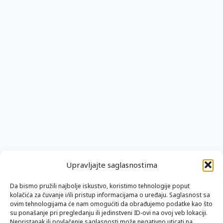
Upravljajte saglasnostima
Da bismo pružili najbolje iskustvo, koristimo tehnologije poput
kolačića za čuvanje i/ili pristup informacijama o uređaju. Saglasnost sa
ovim tehnologijama će nam omogućiti da obrađujemo podatke kao što
su ponašanje pri pregledanju ili jedinstveni ID-ovi na ovoj veb lokaciji.
Nepristanak ili povlačenje saglasnosti može negativno uticati na